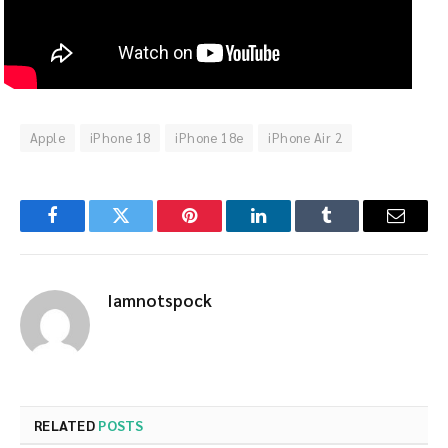
Apple
iPhone 18
iPhone 18e
iPhone Air 2
Facebook
Twitter
Pinterest
LinkedIn
Tumblr
Email
Iamnotspock
RELATED
POSTS