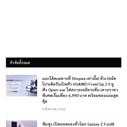
หัวข้อทั้งหมด
แจกโค้ดเฉพาะที่ Shopee เท่านั้น! หัวเว่ยจัด
โปรเด็ดรับเปิดตัว HUAWEI FreeClip 2 S หู
ฟัง Open-ear ใส่สบายเหนือระดับ เคาะราคา
พิเศษเริ่มเพียง 6,990 บาท พร้อมของแถมสุด
คุ้ม
8 สิงหาคม 2026
ซัมซุง เปิดยอดจองทั่วโลก Galaxy Z Fold8