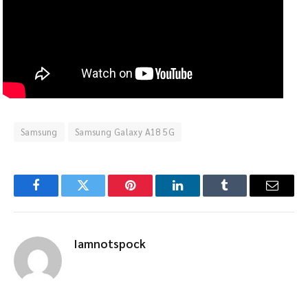
Samsung
Samsung Galaxy A18 5G
Facebook
Twitter
Pinterest
LinkedIn
Tumblr
Email
Iamnotspock