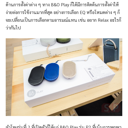
ด้านการตั้งค่าต่าง ๆ ทาง B&O Play ก็ได้มีการคิดค้นการตั้งค่าให้
ง่ายต่อการใช้งานมากที่สุด อย่างการเลือก EQ หรือโหมดต่าง ๆ ก็
จะเปลี่ยนเป็นการเลือกตามอารมณ์แทน เช่น อยาก Relax อะไรก็
ว่ากันไป
ลำโพงรุ่นที่ 2 ที่เปิดตัวก็ได้แก่ B&O Play รุ่น P2 ที่เน้นการพกพา