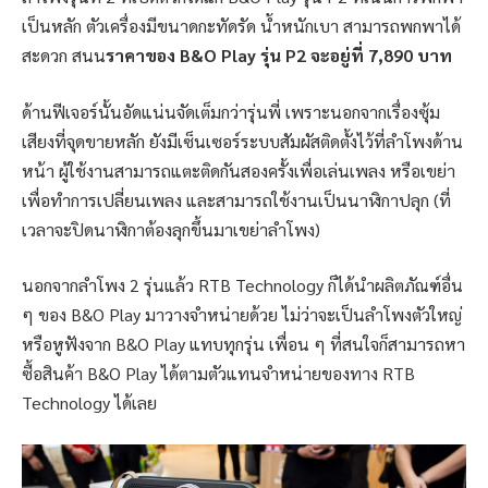
เป็นหลัก ตัวเครื่องมีขนาดกะทัดรัด น้ำหนักเบา สามารถพกพาได้
สะดวก สนน
ราคาของ B&O Play รุ่น P2 จะอยู่ที่ 7,890 บาท
ด้านฟีเจอร์นั้นอัดแน่นจัดเต็มกว่ารุ่นพี่ เพราะนอกจากเรื่องซุ้ม
เสียงที่จุดขายหลัก ยังมีเซ็นเซอร์ระบบสัมผัสติดตั้งไว้ที่ลำโพงด้าน
หน้า ผู้ใช้งานสามารถแตะติดกันสองครั้งเพื่อเล่นเพลง หรือเขย่า
เพื่อทำการเปลี่ยนเพลง และสามารถใช้งานเป็นนาฬิกาปลุก (ที่
เวลาจะปิดนาฬิกาต้องลุกขึ้นมาเขย่าลำโพง)
นอกจากลำโพง 2 รุ่นแล้ว RTB Technology ก็ได้นำผลิตภัณฑ์อื่น
ๆ ของ B&O Play มาวางจำหน่ายด้วย ไม่ว่าจะเป็นลำโพงตัวใหญ่
หรือหูฟังจาก B&O Play แทบทุกรุ่น เพื่อน ๆ ที่สนใจก็สามารถหา
ซื้อสินค้า B&O Play ได้ตามตัวแทนจำหน่ายของทาง RTB
Technology ได้เลย