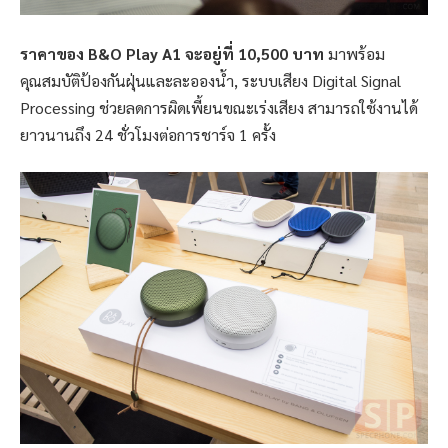
ราคาของ B&O Play A1 จะอยู่ที่ 10,500 บาท
มาพร้อม
คุณสมบัติป้องกันฝุ่นและละอองน้ำ, ระบบเสียง Digital Signal
Processing ช่วยลดการผิดเพี้ยนขณะเร่งเสียง สามารถใช้งานได้
ยาวนานถึง 24 ชั่วโมงต่อการชาร์จ 1 ครั้ง