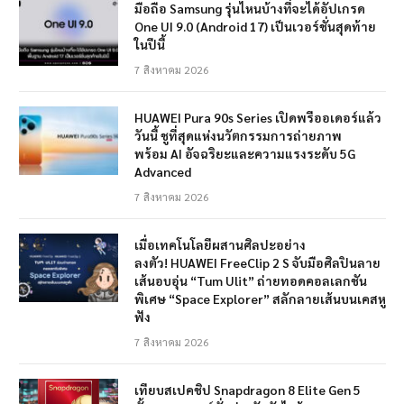
มือถือ Samsung รุ่นไหนบ้างที่จะได้อัปเกรด
One UI 9.0 (Android 17) เป็นเวอร์ชั่นสุดท้าย
ในปีนี้
7 สิงหาคม 2026
HUAWEI Pura 90s Series เปิดพรีออเดอร์แล้ว
วันนี้ ชูที่สุดแห่งนวัตกรรมการถ่ายภาพ
พร้อม AI อัจฉริยะและความแรงระดับ 5G
Advanced
7 สิงหาคม 2026
เมื่อเทคโนโลยีผสานศิลปะอย่าง
ลงตัว! HUAWEI FreeClip 2 S จับมือศิลปินลาย
เส้นอบอุ่น “Tum Ulit” ถ่ายทอดคอลเลกชัน
พิเศษ “Space Explorer” สลักลายเส้นบนเคสหู
ฟัง
7 สิงหาคม 2026
เทียบสเปคชิป Snapdragon 8 Elite Gen 5