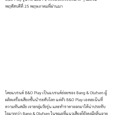
พฤหัสบดีที่ 25 พฤษภาคมที่ผ่านมา
โดยแบรนด์ B&O Play เป็นแบรนด์ย่อยของ Bang & Olufsen ผู้
ผลิตเครื่องเสียงชั้นนำระดับโลก แต่ตัว B&O Play เองจะเน้นที่
ความทันสมัย เจาะกลุ่มวัยรุ่น และทำราคาออกมาได้น่าประทับ
ใจมากกว่า Bang & Olufsen ในขณะที่แนวเสียงก็ยังคงมีกลิ่นอาย