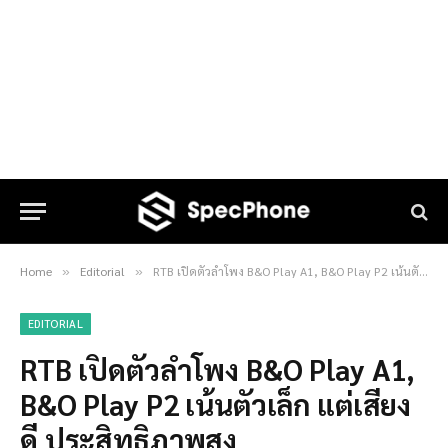
Home
Editorial
RTB เปิดตัวลำโพง B&O Play A1, B&O Play P2 เน้นตัวเล็ก แต่เสียงดี ประสิทธิภาพสูง
»
»
EDITORIAL
RTB เปิดตัวลำโพง B&O Play A1,
B&O Play P2 เน้นตัวเล็ก แต่เสียง
ดี ประสิทธิภาพสูง