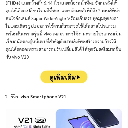
(FHD+) และกว้างถึง 6.44 นิ้ว และกล้องหน้าที่คมชัดสมจริงให้
คุณได้เลือกเปลี่ยนโทนสีที่ชอบ และกล้องหลังที่มีถึง 3 เลนส์ที่น่า
สนใจคือเลนส์ Super Wide-Angle พร้อมเก็บครบทุกมุมทุกองศา
ในแฉะเดียว รูปแบบการใช้งานก็สามารถใช้ได้หลายโปรแกรม
พร้อมกันเพราะรุ่นนี้ vivo เคลมว่าการใช้งานหลายโปรแกรมเป็น
เรื่องถนัดของรุ่นนี้เลย ที่สำคัญกับฝาหลังที่จะสร้างความว้าวให้
คุณได้ตลอดเพราะสามารถปรับเปลี่ยนสีได้ ให้ทุกวันสดใสมากขึ้น
กับ vivo V23
รีวิว vivo Smartphone V21