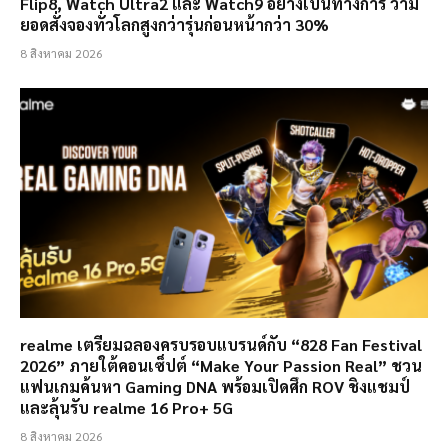
Flip8, Watch Ultra2 และ Watch9 อย่างเป็นทางการ ว่ามี
ยอดสั่งจองทั่วโลกสูงกว่ารุ่นก่อนหน้ากว่า 30%
8 สิงหาคม 2026
realme เตรียมฉลองครบรอบแบรนด์กับ “828 Fan Festival
2026” ภายใต้คอนเซ็ปต์ “Make Your Passion Real” ชวน
แฟนเกมค้นหา Gaming DNA พร้อมเปิดศึก ROV ชิงแชมป์
และลุ้นรับ realme 16 Pro+ 5G
8 สิงหาคม 2026