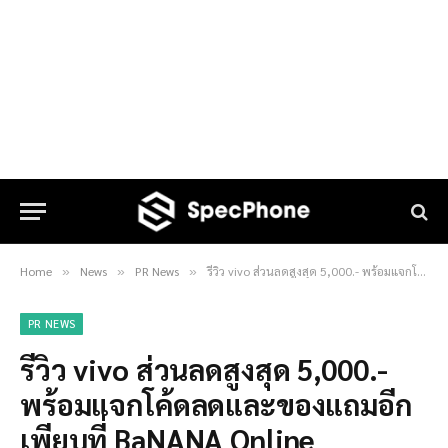
Home
News
PR News
รีวิว vivo ส่วนลดสูงสุด 5,000.- พร้อมแจกโค้ดลดและของแถมอีกเพียบที่ BaNANA Online
»
»
»
PR NEWS
รีวิว vivo ส่วนลดสูงสุด 5,000.-
พร้อมแจกโค้ดลดและของแถมอีก
เพียบที่ BaNANA Online