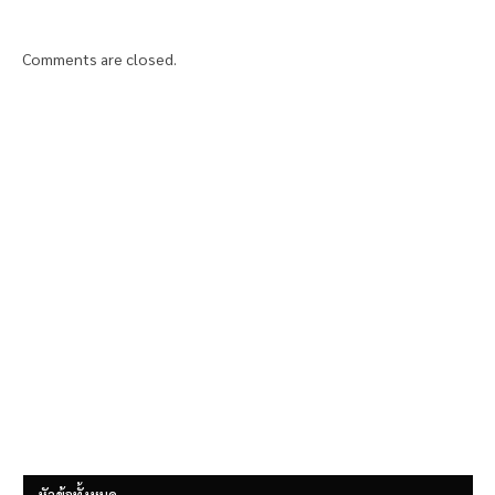
Comments are closed.
หัวข้อทั้งหมด