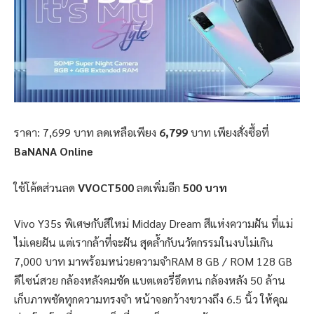
ราคา: 7,699 บาท ลดเหลือเพียง
6,799
บาท เพียงสั่งซื้อที่
BaNANA Online
ใช้โค้ดส่วนลด
VVOCT500
ลดเพิ่มอีก
500 บาท
Vivo Y35s พิเศษกับสีใหม่ Midday Dream สีแห่งความฝัน ที่แม่
ไม่เคยฝัน แต่เรากล้าที่จะฝัน สุดล้ำกับนวัตกรรมในงบไม่เกิน
7,000 บาท มาพร้อมหน่วยความจำRAM 8 GB / ROM 128 GB
ดีไซน์สวย กล้องหลังคมชัด แบตเตอรี่อึดทน กล้องหลัง 50 ล้าน
เก็บภาพชัดทุกความทรงจำ หน้าจอกว้างขวางถึง 6.5 นิ้ว ให้คุณ