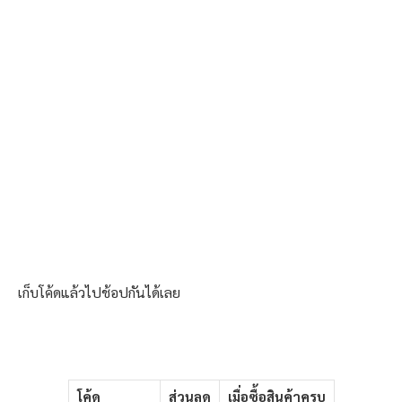
เก็บโค้ดแล้วไปช้อปกันได้เลย
โค้ด
ส่วนลด
เมื่อซื้อสินค้าครบ