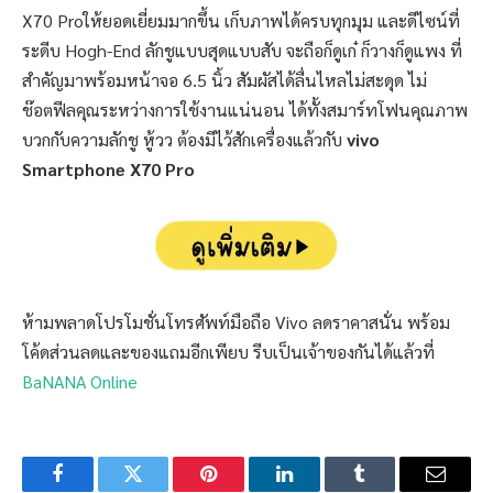
X70 Proให้ยอดเยี่ยมมากขึ้น เก็บภาพได้ครบทุกมุม และดีไซน์ที่
ระดีบ Hogh-End ลักชูแบบสุดแบบสับ จะถือก็ดูเก๋ ก็วางก็ดูแพง ที่
สำคัญมาพร้อมหน้าจอ 6.5 นิ้ว สัมผัสได้ลื่นไหลไม่สะดุด ไม่
ช๊อตฟีลคุณระหว่างการใช้งานแน่นอน ได้ทั้งสมาร์ทโฟนคุณภาพ
บวกกับความลักชู หู้วว ต้องมีไว้สักเครื่องแล้วกับ
vivo
Smartphone X70 Pro
ห้ามพลาดโปรโมชั่นโทรศัพท์มือถือ Vivo ลดราคาสนั่น พร้อม
โค้ดส่วนลดและของแถมอีกเพียบ รีบเป็นเจ้าของกันได้แล้วที่
BaNANA Online
Facebook
Twitter
Pinterest
LinkedIn
Tumblr
Email