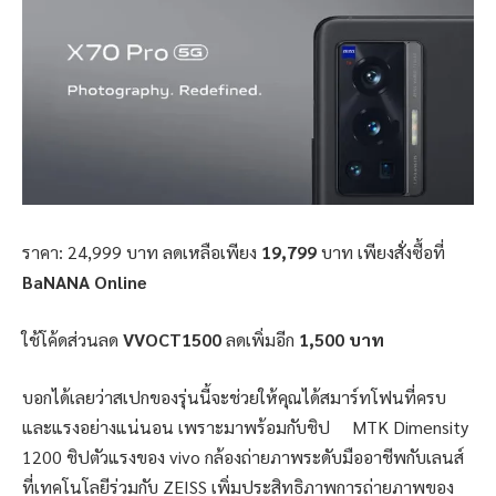
ราคา: 24,999 บาท ลดเหลือเพียง
19,799
บาท เพียงสั่งซื้อที่
BaNANA Online
ใช้โค้ดส่วนลด
VVOCT1500
ลดเพิ่มอีก
1,500 บาท
บอกได้เลยว่าสเปกของรุ่นนี้จะช่วยให้คุณได้สมาร์ทโฟนที่ครบ
และแรงอย่างแน่นอน เพราะมาพร้อมกับชิป MTK Dimensity
1200 ชิปตัวแรงของ vivo กล้องถ่ายภาพระดับมืออาชีพกับเลนส์
ที่เทคโนโลยีร่วมกับ ZEISS เพิ่มประสิทธิภาพการถ่ายภาพของ