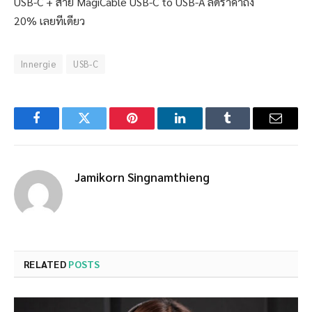
USB-C + สาย MagiCable USB-C to USB-A ลดราคาถึง
20% เลยทีเดียว
Innergie
USB-C
Facebook
Twitter
Pinterest
LinkedIn
Tumblr
Email
Jamikorn Singnamthieng
RELATED
POSTS