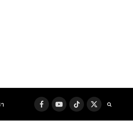
รา
Facebook
YouTube
TikTok
X
(Twitter)