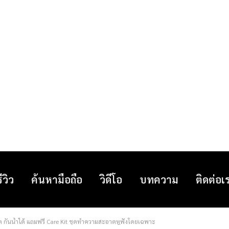
รีวิว
ค้นหามือถือ
วิดีโอ
บทความ
ติดต่อเ
ยชัด กันน้ำได้ แถมฟรี Care Kit ชุดทำความสะอาดหูฟังโดยเฉพาะ