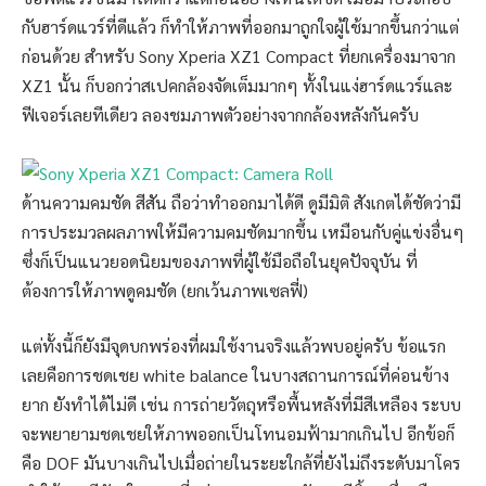
กับฮาร์ดแวร์ที่ดีแล้ว ก็ทำให้ภาพที่ออกมาถูกใจผู้ใช้มากขึ้นกว่าแต่
ก่อนด้วย สำหรับ Sony Xperia XZ1 Compact ที่ยกเครื่องมาจาก
XZ1 นั้น ก็บอกว่าสเปคกล้องจัดเต็มมากๆ ทั้งในแง่ฮาร์ดแวร์และ
ฟีเจอร์เลยทีเดียว ลองชมภาพตัวอย่างจากกล้องหลังกันครับ
ด้านความคมชัด สีสัน ถือว่าทำออกมาได้ดี ดูมีมิติ สังเกตได้ชัดว่ามี
การประมวลผลภาพให้มีความคมชัดมากขึ้น เหมือนกับคู่แข่งอื่นๆ
ซึ่งก็เป็นแนวยอดนิยมของภาพที่ผู้ใช้มือถือในยุคปัจจุบัน ที่
ต้องการให้ภาพดูคมชัด (ยกเว้นภาพเซลฟี่)
แต่ทั้งนี้ก็ยังมีจุดบกพร่องที่ผมใช้งานจริงแล้วพบอยู่ครับ ข้อแรก
เลยคือการชดเชย white balance ในบางสถานการณ์ที่ค่อนข้าง
ยาก ยังทำได้ไม่ดี เช่น การถ่ายวัตถุหรือพื้นหลังที่มีสีเหลือง ระบบ
จะพยายามชดเชยให้ภาพออกเป็นโทนอมฟ้ามากเกินไป อีกข้อก็
คือ DOF มันบางเกินไปเมื่อถ่ายในระยะใกล้ที่ยังไม่ถึงระดับมาโคร