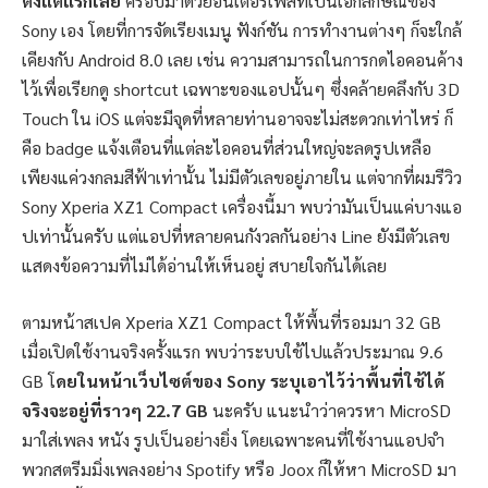
ตั้งแต่แรกเลย
ครอบมาด้วยอินเตอร์เฟสที่เป็นเอกลักษณ์ของ
Sony เอง โดยที่การจัดเรียงเมนู ฟังก์ชัน การทำงานต่างๆ ก็จะใกล้
เคียงกับ Android 8.0 เลย เช่น ความสามารถในการกดไอคอนค้าง
ไว้เพื่อเรียกดู shortcut เฉพาะของแอปนั้นๆ ซึ่งคล้ายคลึงกับ 3D
Touch ใน iOS แต่จะมีจุดที่หลายท่านอาจจะไม่สะดวกเท่าไหร่ ก็
คือ badge แจ้งเตือนที่แต่ละไอคอนที่ส่วนใหญ่จะลดรูปเหลือ
เพียงแค่วงกลมสีฟ้าเท่านั้น ไม่มีตัวเลขอยู่ภายใน แต่จากที่ผมรีวิว
Sony Xperia XZ1 Compact เครื่องนี้มา พบว่ามันเป็นแค่บางแอ
ปเท่านั้นครับ แต่แอปที่หลายคนกังวลกันอย่าง Line ยังมีตัวเลข
แสดงข้อความที่ไม่ได้อ่านให้เห็นอยู่ สบายใจกันได้เลย
ตามหน้าสเปค Xperia XZ1 Compact ให้พื้นที่รอมมา 32 GB
เมื่อเปิดใช้งานจริงครั้งแรก พบว่าระบบใช้ไปแล้วประมาณ 9.6
GB โ
ดยในหน้าเว็บไซต์ของ Sony ระบุเอาไว้ว่าพื้นที่ใช้ได้
จริงจะอยู่ที่ราวๆ 22.7 GB
นะครับ แนะนำว่าควรหา MicroSD
มาใส่เพลง หนัง รูปเป็นอย่างยิ่ง โดยเฉพาะคนที่ใช้งานแอปจำ
พวกสตรีมมิ่งเพลงอย่าง Spotify หรือ Joox ก็ให้หา MicroSD มา