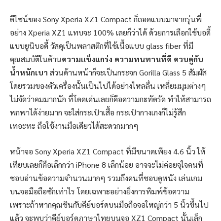
ดีไซน์ของ Sony Xperia XZ1 Compact ก็ถอดแบบมาจากรุ่นพี่
อย่าง Xperia XZ1 แทบจะ 100% เลยก็ว่าได้ ด้วยการเลือกใช้บอดี้
แบบยูนิบอดี้ วัสดุเป็นพลาสติกที่ใช้เนื้อแบบ glass fiber ที่มี
คุณสมบัติในด้าน
ความแข็งแกร่ง ความทนทานที่ดี ควบคู่กับ
น้ำหนักเบา
ส่วนด้านหน้าก็จะเป็นกระจก Gorilla Glass 5 สัมผัส
โดยรวมของตัวเครื่องนั้นเป็นไปได้อย่างไหลลื่น เหลี่ยมมุมต่างๆ
ไม่จัดว่าคมมากนัก ที่โดดเด่นเลยก็คือความกะทัดรัด ทำให้สามารถ
พกพาได้ง่ายมาก จะใส่กระเป๋าเสื้อ กระเป๋ากางเกงก็ไม่รู้สึก
เทอะทะ ถือใช้งานมือเดียวได้สะดวกมากๆ
หน้าจอ Sony Xperia XZ1 Compact ที่มีขนาดเพียง 4.6 นิ้ว ให้
เทียบเลยก็คือเล็กกว่า iPhone 8 เล็กน้อย อาจจะไม่ค่อยจุใจคนที่
ชอบอ่านข้อความจำนวนมากๆ รวมถึงคนที่ชอบดูหนัง เล่นเกม
บนจอมือถือซักเท่าไร โดยเฉพาะอย่างยิ่งการพิมพ์ข้อความ
เพราะถ้าหากคุณชินกับคีย์บอร์ดบนมือถือจอใหญ่กว่า 5 นิ้วขึ้นไป
แล้ว จะพบว่าคีย์บอร์ดภาษาไทยบนจอ XZ1 Compact นั้นเล็ก