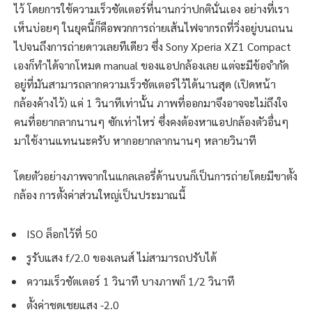
ไว้ โดยการใช้ความเร็วชัตเตอร์ที่นานกว่าปกตินั่นเอง อย่างที่เรา
เห็นบ่อยๆ ในยุคนี้ก็คือพวกการถ่ายเส้นไฟจากรถที่วิ่งอยู่บนถนน
ไปจนถึงการถ่ายดาวเลยทีเดียว ซึ่ง Sony Xperia XZ1 Compact
เองก็ทำได้จากโหมด manual ของแอปกล้องเลย แต่จะมีข้อจำกัด
อยู่ที่มันสามารถลากความเร็วชัตเตอร์ไว้ได้นานสุด (เปิดหน้า
กล้องค้างไว้) แค่ 1 วินาทีเท่านั้น ภาพที่ออกมาจึงอาจจะไม่ถึงใจ
คนที่อยากลากนานๆ ซักเท่าไหร่ ซึ่งคงต้องหาแอปกล้องตัวอื่นๆ
มาใช้งานแทนนะครับ หากอยากลากนานๆ หลายวินาที
โดยตัวอย่างภาพจากในแกลเลอรี่ด้านบนก็เป็นการถ่ายโดยมีขาตั้ง
กล้อง การตั้งค่าส่วนใหญ่เป็นประมาณนี้
ISO ล็อกไว้ที่ 50
รูรับแสง f/2.0 ของเลนส์ ไม่สามารถปรับได้
ความเร็วชัตเตอร์ 1 วินาที บางภาพก็ 1/2 วินาที
ตั้งค่าชดเชยแสง -2.0