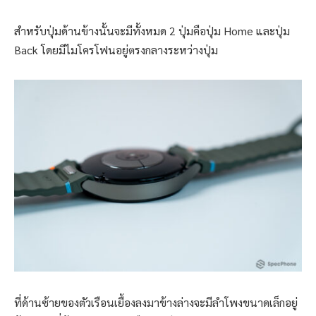
สำหรับปุ่มด้านข้างนั้นจะมีทั้งหมด 2 ปุ่มคือปุ่ม Home และปุ่ม
Back โดยมีไมโครโฟนอยู่ตรงกลางระหว่างปุ่ม
ที่ด้านซ้ายของตัวเรือนเยื้องลงมาข้างล่างจะมีลำโพงขนาดเล็กอยู่