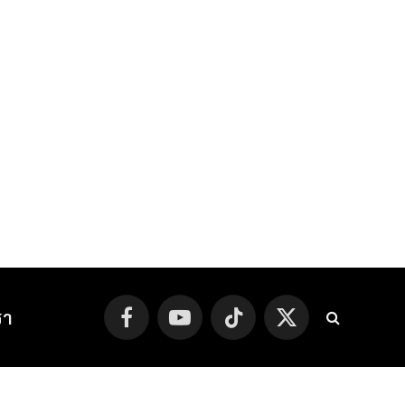
รา
Facebook
YouTube
TikTok
X
(Twitter)