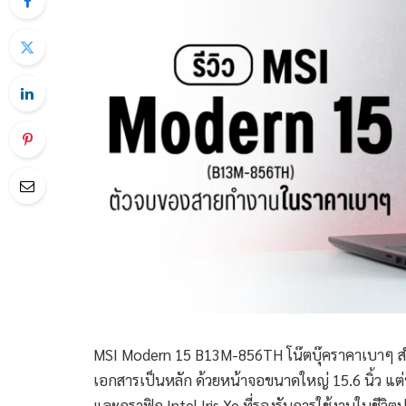
MSI Modern 15 B13M-856TH โน๊ตบุ๊คราคาเบาๆ สำ
เอกสารเป็นหลัก ด้วยหน้าจอขนาดใหญ่ 15.6 นิ้ว แต่ห
และกราฟิก Intel Iris Xe ที่รองรับการใช้งานในชีวิต