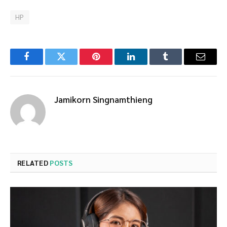
HP
Facebook
Twitter
Pinterest
LinkedIn
Tumblr
Email
Jamikorn Singnamthieng
RELATED
POSTS