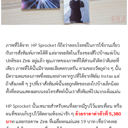
ภาพที่ได้จาก HP Sprocket ก็ถือว่าตอบโจทย์ในการใช้งานเกี่ยว
กับการสั่งพิมพ์ภาพได้ดี แต่อาจจะติดในเรื่องของสีไปบ้างแต่เป็น
ปกติของ Zink อยู่แล้ว คุณภาพของภาพที่ได้ส่วนตัวคิดว่าดีเลยที่
เดียว ภาพที่ได้นั้นมีรายละเอียดครบครัน ตามขอบวัตถุต่าง ๆ นั้น
มีความคมของภาพซึ่งจะแตกต่างจากรูปที่ได้จากฟิล์ม Instax แต่
ถ้าสังเกตดี ๆ รูปที่เราสั่งพิมพ์นั้นจะถูกตัดขอบลงไปบ้างเล็กน้อย
ทั้งที่ตอนแสดงผลบนจอโทรศัพท์นั้นเราสั่งพิมพ์ไปแบบเต็มแผ่น
HP Sprocket นั้นเหมาะสำหรับคนที่อยากมีรูปไว้แจกเพื่อน หรือ
คนที่ชอบเก็บรูปไว้ติดตามห้องน่ารัก ๆ
ด้วยราคาค่าตัวที่ 5,380
บา
ท และกระดาษ Zink ที่เฉลี่ยตกแผ่นละ 19 บาท เชื่อว่าคงจะ