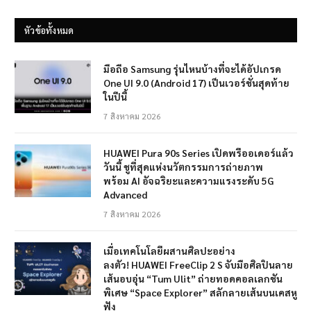
หัวข้อทั้งหมด
มือถือ Samsung รุ่นไหนบ้างที่จะได้อัปเกรด
One UI 9.0 (Android 17) เป็นเวอร์ชั่นสุดท้าย
ในปีนี้
7 สิงหาคม 2026
HUAWEI Pura 90s Series เปิดพรีออเดอร์แล้ว
วันนี้ ชูที่สุดแห่งนวัตกรรมการถ่ายภาพ
พร้อม AI อัจฉริยะและความแรงระดับ 5G
Advanced
7 สิงหาคม 2026
เมื่อเทคโนโลยีผสานศิลปะอย่าง
ลงตัว! HUAWEI FreeClip 2 S จับมือศิลปินลาย
เส้นอบอุ่น “Tum Ulit” ถ่ายทอดคอลเลกชัน
พิเศษ “Space Explorer” สลักลายเส้นบนเคสหู
ฟัง