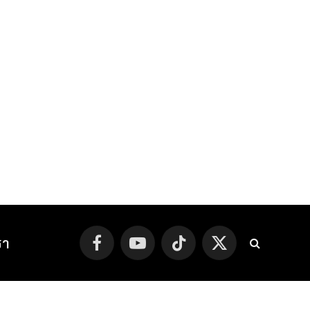
รา
Facebook
YouTube
TikTok
X
(Twitter)