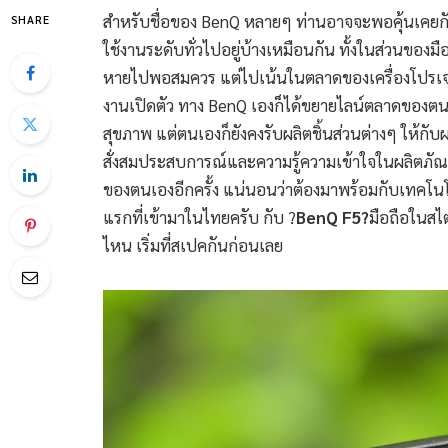
สำหรับชื่อของ BenQ หลายๆ ท่านอาจจะพอคุ้นเคยกัน
SHARE
ใช้งานระดับทั่วไปอยู่บ้างเหมือนกัน ทั้งในส่วนของมื
หายไปพอสมควร แต่ไปเน้นในตลาดของเครื่องโปรเจก
งานเปิดตัว ทาง BenQ เองก็ได้ขยายไลน์ตลาดของต
สุขภาพ แต่ตนเองก็ยังคงรับผลิตชิ้นส่วนต่างๆ ให้กับผ
สั่งสมประสบการณ์และความรู้ความเข้าใจในผลิตภัณฑ
ของตนเองอีกครั้ง แน่นอนว่าต้องมาพร้อมกับเทคโนโลย
แรกที่เข้ามาในไทยครับ กับ ?
BenQ F5?
มือถือในสไต
ไหน เริ่มที่สเปคกันก่อนเลย