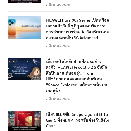
7 สิงหาคม 2026
HUAWEI Pura 90s Series เปิดพรีออ
เดอร์แล้ววันนี้ ชูที่สุดแห่งนวัตกรรม
การถ่ายภาพ พร้อม AI อัจฉริยะและ
ความแรงระดับ 5G Advanced
7 สิงหาคม 2026
เมื่อเทคโนโลยีผสานศิลปะอย่าง
ลงตัว! HUAWEI FreeClip 2 S จับมือ
ศิลปินลายเส้นอบอุ่น “Tum
Ulit” ถ่ายทอดคอลเลกชันพิเศษ
“Space Explorer” สลักลายเส้นบน
เคสหูฟัง
7 สิงหาคม 2026
เทียบสเปคชิป Snapdragon 8 Elite
Gen 5 ทั้งหมด 4 เวอร์ชั่นต่างกันยังไง
บ้าง?