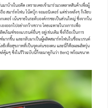
มาบ้างในอดีต เพราะเคยเข้ามาร่วมวงตลาดสินค้าเพื่อผู้
อถือ สมาร์ทโฟน โน้ตบุ๊ก จอมอนิเตอร์ แต่ช่วงหลังๆ ก็เงียบ
เตอร์ เน้นขายในระดับองค์กรซะเป็นส่วนใหญ่ ซึ่งจากใน
นเองออกไปอย่างกว้างขวาง โดยเฉพาะในวงการเพื่อ
ลิตภัณฑ์ของแบรนด์อื่นๆ อยู่เช่นเดิม ซึ่งก็ถือเป็นการ
์มากขึ้น และกลับมาเป็นผู้ผลิตสมาร์ทโฟนในชื่อแบรนด์
ีเพื่อสุขภาพที่เป็นจุดเด่นของตน และนี่ก็คือผลผลิตรุ่น
ล์คุ้มๆ ซึ่งในรีวิวฉบับนี้ก็จะมาดูกันว่า BenQ พร้อมขนาด