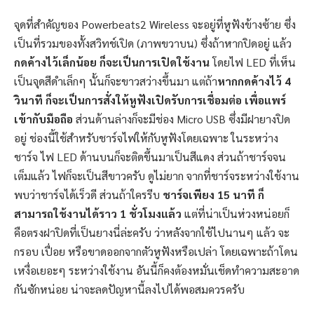
จุดที่สำคัญของ Powerbeats2 Wireless จะอยู่ที่หูฟังข้างซ้าย ซึ่ง
เป็นที่รวมของทั้งสวิทช์เปิด (ภาพขวาบน) ซึ่งถ้าหากปิดอยู่ แล้ว
กดค้างไว้เล็กน้อย ก็จะเป็นการเปิดใช้งาน
โดยไฟ LED ที่เห็น
เป็นจุดสีดำเล็กๆ นั้นก็จะขาวสว่างขึ้นมา แต่ถ้า
หากกดค้างไว้ 4
วินาที ก็จะเป็นการสั่งให้หูฟังเปิดรับการเชื่อมต่อ เพื่อแพร์
เข้ากับมือถือ
ส่วนด้านล่างก็จะมีช่อง Micro USB ซึ่งมีฝายางปิด
อยู่ ช่องนี้ใช้สำหรับชาร์จไฟให้กับหูฟังโดยเฉพาะ ในระหว่าง
ชาร์จ ไฟ LED ด้านบนก็จะติดขึ้นมาเป็นสีแดง ส่วนถ้าชาร์จจน
เต็มแล้ว ไฟก็จะเป็นสีขาวครับ ดูไม่ยาก จากที่ชาร์จระหว่างใช้งาน
พบว่าชาร์จได้เร็วดี ส่วนถ้าใครรีบ
ชาร์จเพียง 15 นาที ก็
สามารถใช้งานได้ราว 1 ชั่วโมงแล้ว
แต่ที่น่าเป็นห่วงหน่อยก็
คือตรงฝาปิดที่เป็นยางนี่ล่ะครับ ว่าหลังจากใช้ไปนานๆ แล้ว จะ
กรอบ เปื่อย หรือขาดออกจากตัวหูฟังหรือเปล่า โดยเฉพาะถ้าโดน
เหงื่อเยอะๆ ระหว่างใช้งาน อันนี้ก็คงต้องหมั่นเช็ดทำความสะอาด
กันซักหน่อย น่าจะลดปัญหานี้ลงไปได้พอสมควรครับ