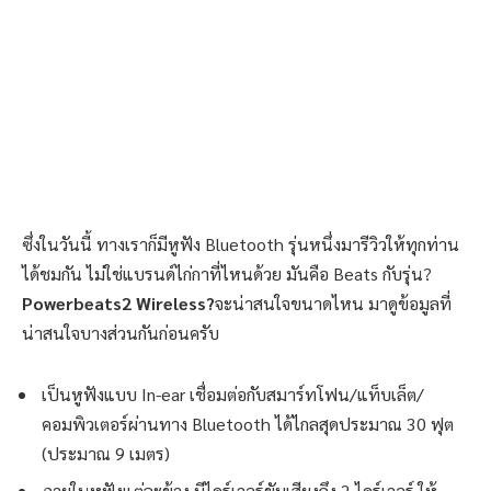
ซึ่งในวันนี้ ทางเราก็มีหูฟัง Bluetooth รุ่นหนึ่งมารีวิวให้ทุกท่าน
ได้ชมกัน ไม่ใช่แบรนด์ไก่กาที่ไหนด้วย มันคือ Beats กับรุ่น?
Powerbeats2 Wireless?
จะน่าสนใจขนาดไหน มาดูข้อมูลที่
น่าสนใจบางส่วนกันก่อนครับ
เป็นหูฟังแบบ In-ear เชื่อมต่อกับสมาร์ทโฟน/แท็บเล็ต/
คอมพิวเตอร์ผ่านทาง Bluetooth ได้ไกลสุดประมาณ 30 ฟุต
(ประมาณ 9 เมตร)
ภายในหูฟังแต่ละข้าง มีไดร์เวอร์ขับเสียงถึง 2 ไดร์เวอร์ ให้