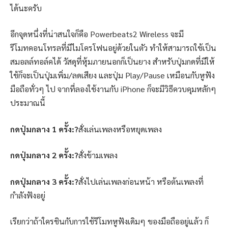
ได้นะครับ
อีกจุดหนึ่งที่น่าสนใจก็คือ Powerbeats2 Wireless จะมี
รีโมทคอนโทรลที่มีไมโครโฟนอยู่ด้วยในตัว ทำให้สามารถใช้เป็น
สมอลล์ทอล์คได้ วัสดุที่หุ้มภายนอกก็เป็นยาง สำหรับปุ่มกดที่มีให้
ใช้ก็จะเป็นปุ่มเพิ่ม/ลดเสียง และปุ่ม Play/Pause เหมือนกับหูฟัง
มือถือทั่วๆ ไป จากที่ลองใช้งานกับ iPhone ก็จะมีวิธีควบคุมหลักๆ
ประมาณนี้
กดปุ่มกลาง 1 ครั้ง:?
สั่งเล่นเพลงหรือหยุดเพลง
กดปุ่มกลาง 2 ครั้ง:?
สั่งข้ามเพลง
กดปุ่มกลาง 3 ครั้ง:?
สั่งไปเล่นเพลงก่อนหน้า หรือต้นเพลงที่
กำลังฟังอยู่
เรียกว่าถ้าใครชินกับการใช้รีโมทหูฟังเดิมๆ ของมือถืออยู่แล้ว ก็