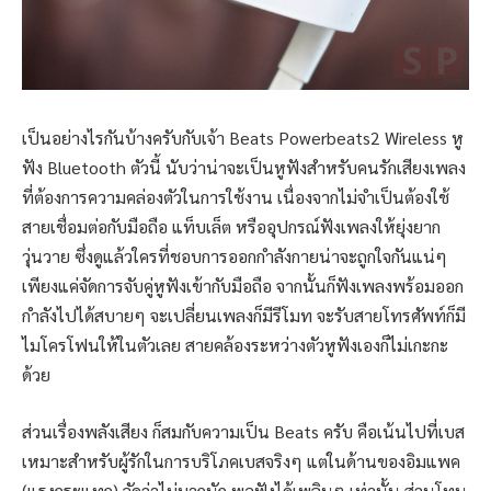
เป็นอย่างไรกันบ้างครับกับเจ้า Beats Powerbeats2 Wireless หู
ฟัง Bluetooth ตัวนี้ นับว่าน่าจะเป็นหูฟังสำหรับคนรักเสียงเพลง
ที่ต้องการความคล่องตัวในการใช้งาน เนื่องจากไม่จำเป็นต้องใช้
สายเชื่อมต่อกับมือถือ แท็บเล็ต หรืออุปกรณ์ฟังเพลงให้ยุ่งยาก
วุ่นวาย ซึ่งดูแล้วใครที่ชอบการออกกำลังกายน่าจะถูกใจกันแน่ๆ
เพียงแค่จัดการจับคู่หูฟังเข้ากับมือถือ จากนั้นก็ฟังเพลงพร้อมออก
กำลังไปได้สบายๆ จะเปลี่ยนเพลงก็มีรีโมท จะรับสายโทรศัพท์ก็มี
ไมโครโฟนให้ในตัวเลย สายคล้องระหว่างตัวหูฟังเองก็ไม่เกะกะ
ด้วย
ส่วนเรื่องพลังเสียง ก็สมกับความเป็น Beats ครับ คือเน้นไปที่เบส
เหมาะสำหรับผู้รักในการบริโภคเบสจริงๆ แต่ในด้านของอิมแพค
(แรงกระแทก) จัดว่าไม่มากนัก พอฟังได้เพลินๆ เท่านั้น ส่วนโทน