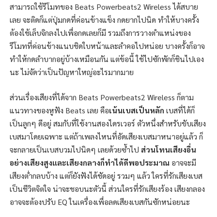
สามารถใช้รีโมทของ Beats Powerbeats2 Wireless ได้สบาย
เลย จะติดก็แต่ปุ่มกดที่ค่อนข้างแข็ง กดยากไปนิด ทำให้บางครั้ง
ต้องใช้เล็บจิกลงไปเพื่อกดเลยก็มี รวมถึงการวางตำแหน่งของ
รีโมทที่ค่อนข้างแนบชิดใบหน้าและลำคอไปหน่อย บางครั้งก็อาจ
ทำให้กดลำบากอยู่บ้างเหมือนกัน แต่ข้อนี้ ใช้ไปซักพักก็ชินไปเอง
นะ ไม่จัดว่าเป็นปัญหาใหญ่อะไรมากมาย
ส่วนเรื่องเสียงที่ได้จาก Beats Powerbeats2 Wireless ก็ตาม
แนวทางของหูฟัง Beats เลย คือ
เน้นเบสเป็นหลัก
เบสที่ได้ก็
เป็นลูกๆ ดีอยู่ สมกับที่ใช้งานสองไดรเวอร์ ตัวหนึ่งสำหรับขับเสียง
เบสมาโดยเฉพาะ แต่ถ้าเพลงไหนที่อัดเสียงเบสมาหนาอยู่แล้ว ก็
จะกลายเป็นเบสบวมไปนิดๆ เลยด้วยซ้ำไป
ส่วนโทนเสียงอื่น
อย่างเสียงสูงและเสียงกลางก็ทำได้ดีพอประมาณ
อาจจะมี
เสียงต่ำกลบบ้าง แต่ก็ยังฟังได้ชัดอยู่ รวมๆ แล้ว ใครที่รักเสียงเบส
เป็นชีวิตจิตใจ น่าจะชอบนะตัวนี้ ส่วนใครที่รักเสียงร้อง เสียงกลอง
อาจจะต้องปรับ EQ ในเครื่องเพื่อลดเสียงเบสกันซักหน่อยนะ