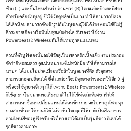
เพราะที่ตัวหูฟังแต่ละข้างจะมีบอกอยู่แล้วว่าชิ้นไหนสำหรับด้าน
ซ้าย (L) และชิ้นไหนสำหรับด้านขวา (R) โดยแต่ละข้างจะมีสาย
สำหรับคล้องใบหูอยู่ ซึ่งใช้วัสดุหลักเป็นยาง ทำให้สามารถบิดงอ
ได้เล็กน้อย สามารถจัดเข้ารูปกับใบหูของผู้ใช้ได้ง่าย ตอนใส่ก็ไม่รู้
สึกระคายเคือง หรือบีบใบหูแต่อย่างใด รับรองว่าใช้งาน
Powerbeats2 Wireless กันได้แทบทุกคนแน่นอน
ส่วนที่ตัวหูฟังเองนั้นจะใช้วัสดุเป็นพลาสติกเนื้อแข็ง งานประกอบ
จัดว่าดีพอสมควร ดูแน่นหนา แต่ไม่หนักมือ ทำให้สามารถใส่
นานๆ ได้แบบไม่ปวดเมื่อยหรือล้าใบหูอย่างที่คิด ตัวจุกยาง
สามารถถอดเปลี่ยนได้ ซึ่งในกล่องก็จะมีจุกยางสำรองมาให้อีก 3 คู่
หรือจะใช้จุกยางอื่นๆ ก็ได้ เพราะ Beats Powerbeats2 Wireless
ก็ใช้จุกยางในขนาดท่อเสียงปกติ ไม่ได้ใช้ท่อเล็กพิเศษ ทำให้
สามารถหาซื้อมาเปลี่ยนแทนได้ค่อนข้างง่าย จะไปหาจุกโฟม จุก
ยางสองชั้นมาใช้งานก็ได้ ไม่ว่ากัน โดยจุกที่ให้มาก็เป็นสีเทาขาว
ตามโทนสีของหูฟังครับ ตัวที่ทางเราได้มาเป็นรุ่นสีขาว ก็เลยได้
จุกสีขาวตามภาพ