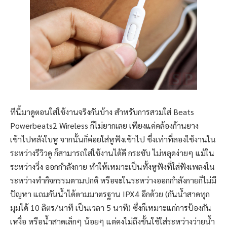
ทีนี้มาดูตอนใส่ใช้งานจริงกันบ้าง สำหรับการสวมใส่ Beats
Powerbeats2 Wireless ก็ไม่ยากเลย เพียงแค่คล้องก้านยาง
เข้าไปหลังใบหู จากนั้นก็ค่อยใส่หูฟังเข้าไป ซึ่งเท่าที่ลองใช้งานใน
ระหว่างรีวิวดู ก็สามารถใส่ใช้งานได้ดี กระชับ ไม่หลุดง่ายๆ แม้ใน
ระหว่างวิ่ง ออกกำลังกาย ทำให้เหมาะเป็นทั้งหูฟังที่ใส่ฟังเพลงใน
ระหว่างทำกิจกรรมตามปกติ หรือจะในระหว่างออกกำลังกายก็ไม่มี
ปัญหา แถมกันน้ำได้ตามมาตรฐาน IPX4 อีกด้วย (กันน้ำสาดทุก
มุมได้ 10 ลิตร/นาที เป็นเวลา 5 นาที) ซึ่งก็เหมาะแก่การป้องกัน
เหงื่อ หรือน้ำสาดเล็กๆ น้อยๆ แต่คงไม่ถึงขั้นใช้ใส่ระหว่างว่ายน้ำ