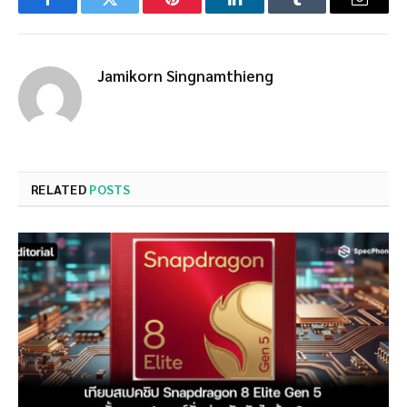
Facebook
Twitter
Pinterest
LinkedIn
Tumblr
Email
Jamikorn Singnamthieng
RELATED
POSTS