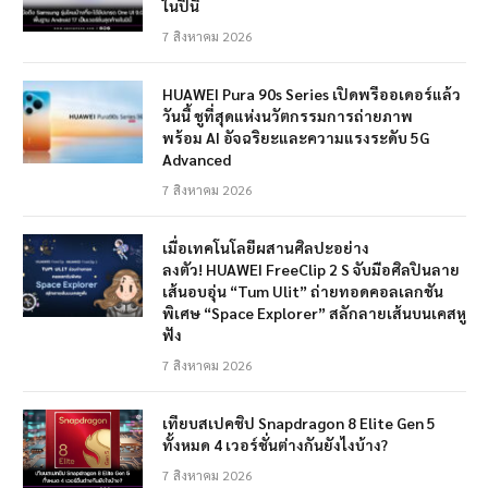
ในปีนี้
7 สิงหาคม 2026
HUAWEI Pura 90s Series เปิดพรีออเดอร์แล้ว
วันนี้ ชูที่สุดแห่งนวัตกรรมการถ่ายภาพ
พร้อม AI อัจฉริยะและความแรงระดับ 5G
Advanced
7 สิงหาคม 2026
เมื่อเทคโนโลยีผสานศิลปะอย่าง
ลงตัว! HUAWEI FreeClip 2 S จับมือศิลปินลาย
เส้นอบอุ่น “Tum Ulit” ถ่ายทอดคอลเลกชัน
พิเศษ “Space Explorer” สลักลายเส้นบนเคสหู
ฟัง
7 สิงหาคม 2026
เทียบสเปคชิป Snapdragon 8 Elite Gen 5
ทั้งหมด 4 เวอร์ชั่นต่างกันยังไงบ้าง?
7 สิงหาคม 2026