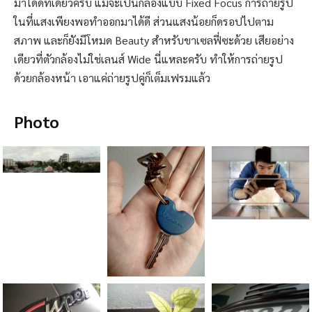
มาได้ดีทีเดียวครับ แม้จะเป็นกล้องแบบ Fixed Focus การถ่ายรูป
ในที่แสงเพียงพอทำออกมาได้ดี ส่วนแสงน้อยก็ดรอปไปตาม
สภาพ และก็ยังมีโหมด Beauty สำหรับขาเซลฟี่ซะด้วย เสียอย่าง
เดียวที่ตัวกล้องไม่ใช่เลนส์ Wide นี่แหละครับ ทำให้การถ่ายรูป
ด้วยกล้องหน้า เอาแค่ถ่ายรูปคู่ก็เต็มเฟรมแล้ว
Photo