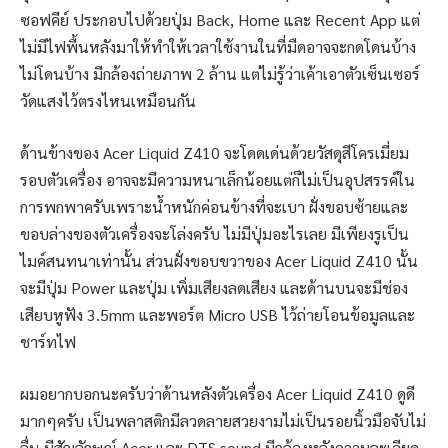
ซอฟคีย์ ประกอบไปด้วยปุ่ม Back, Home และ Recent App แต่
ไม่มีไฟพื้นหลังมาให้ทำให้เวลาใช้งานในที่มืดอาจจะกดโดนบ้าง
ไม่โดนบ้าง มีกล้องถ่ายภาพ 2 ล้าน แต่ไม่รู้ว่าเค้าเอาตัวเซ็นเซอร์
วัดแสงไว้ตรงไหนเหมือนกัน
ด้านข้างของ Acer Liquid Z410 จะโดดเด่นด้วยวัสดุสีโครเมี่ยม
รอบตัวเครื่อง อาจจะมีความหนาเล็กน้อยแต่ก็ไม่เป็นอุปสรรค์ใน
การพกพาครับเพราะน้ำหนักค่อนข้างที่จะเบา ฝั่งขอบซ้ายและ
ขอบล่างของตัวเครื่องจะโล่งครับ ไม่มีปุ่มอะไรเลย มีเพียงรูเป็น
ไมค์สนทนาเท่านั้น ส่วนฝั่งขอบขวาของ Acer Liquid Z410 นั้น
จะมีปุ่ม Power และปุ่ม เพิ่มเสียงลดเสียง และด้านบนจะมีช่อง
เสียบหูฟัง 3.5mm และพอร์ต Micro USB ไว้ถ่ายโอนข้อมูลและ
ชาร์ทไฟ
ผมอยากบอกนะครับว่าด้านหลังตัวเครื่อง Acer Liquid Z410 ดูดี
มากๆครับ เป็นพลาสติกมีลวดลายสวยงามไม่เป็นรอยนิ้วมือจับไม่
ลื่น มีสัญลักษณ์ Acer และ DTS sound มีกล้องหลังความละเอียด