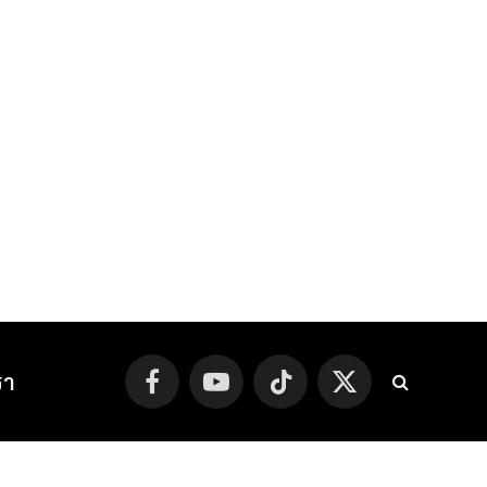
รา
Facebook
YouTube
TikTok
X
(Twitter)