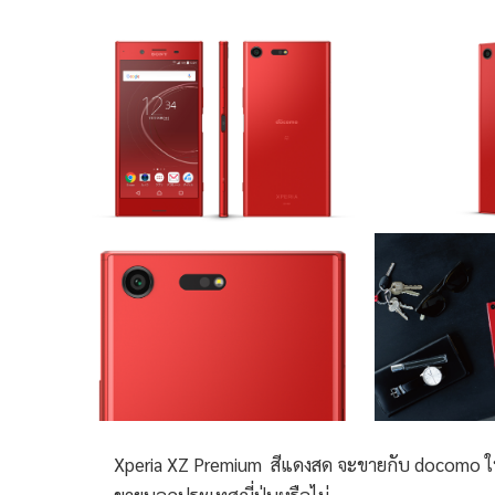
Xperia XZ Premium สีแดงสด จะขายกับ docomo ในวัน