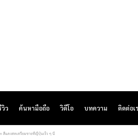
รีวิว
ค้นหามือถือ
วิดีโอ
บทความ
ติดต่อเ
ีแดงสดเตรียมขายที่ญี่ปุ่นเร็ว ๆ นี้