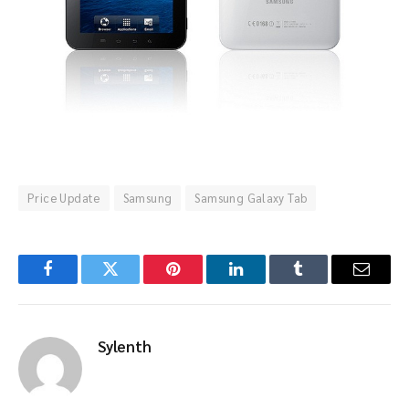
Price Update
Samsung
Samsung Galaxy Tab
Facebook
Twitter
Pinterest
LinkedIn
Tumblr
Email
Sylenth