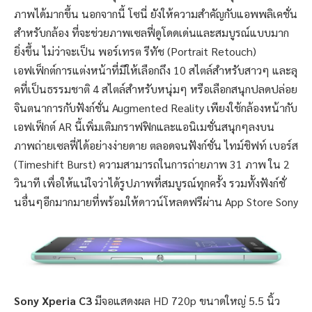
ภาพได้มากขึ้น นอกจากนี้ โซนี่ ยังให้ความสำคัญกับแอพพลิเคชั่น
สำหรับกล้อง ที่จะช่วยภาพเซลฟี่ดูโดดเด่นและสมบูรณ์แบบมาก
ยิ่งขึ้น ไม่ว่าจะเป็น พอร์เทรต รีทัช (Portrait Retouch)
เอฟเฟ็กต์การแต่งหน้าที่มีให้เลือกถึง 10 สไตล์สำหรับสาวๆ และลุ
คที่เป็นธรรมชาติ 4 สไตล์สำหรับหนุ่มๆ หรือเลือกสนุกปลดปล่อย
จินตนาการกับฟังก์ชั่น Augmented Reality เพียงใช้กล้องหน้ากับ
เอฟเฟ็กต์ AR นี้เพิ่มเติมกราฟฟิกและแอนิเมชั่นสนุกๆลงบน
ภาพถ่ายเซลฟี่ได้อย่างง่ายดาย ตลอดจนฟังก์ชั่น ไทม์ชิฟท์ เบอร์ส
(Timeshift Burst) ความสามารถในการถ่ายภาพ 31 ภาพ ใน 2
วินาที เพื่อให้แน่ใจว่าได้รูปภาพที่สมบูรณ์ทุกครั้ง รวมทั้งฟังก์ชั่
นอื่นๆอีกมากมายที่พร้อมให้ดาวน์โหลดฟรีผ่าน App Store Sony
Sony Xperia C3
มีจอแสดงผล HD 720p ขนาดใหญ่ 5.5 นิ้ว