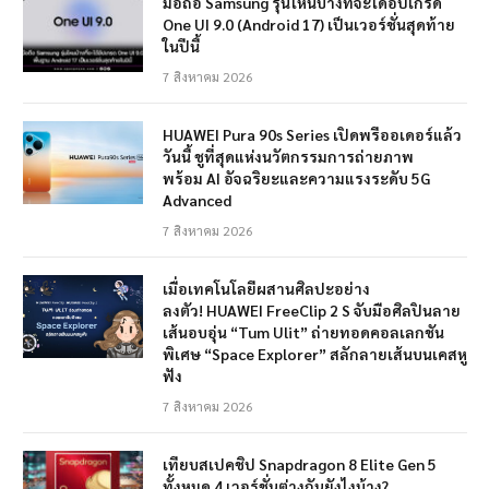
มือถือ Samsung รุ่นไหนบ้างที่จะได้อัปเกรด
One UI 9.0 (Android 17) เป็นเวอร์ชั่นสุดท้าย
ในปีนี้
7 สิงหาคม 2026
HUAWEI Pura 90s Series เปิดพรีออเดอร์แล้ว
วันนี้ ชูที่สุดแห่งนวัตกรรมการถ่ายภาพ
พร้อม AI อัจฉริยะและความแรงระดับ 5G
Advanced
7 สิงหาคม 2026
เมื่อเทคโนโลยีผสานศิลปะอย่าง
ลงตัว! HUAWEI FreeClip 2 S จับมือศิลปินลาย
เส้นอบอุ่น “Tum Ulit” ถ่ายทอดคอลเลกชัน
พิเศษ “Space Explorer” สลักลายเส้นบนเคสหู
ฟัง
7 สิงหาคม 2026
เทียบสเปคชิป Snapdragon 8 Elite Gen 5
ทั้งหมด 4 เวอร์ชั่นต่างกันยังไงบ้าง?