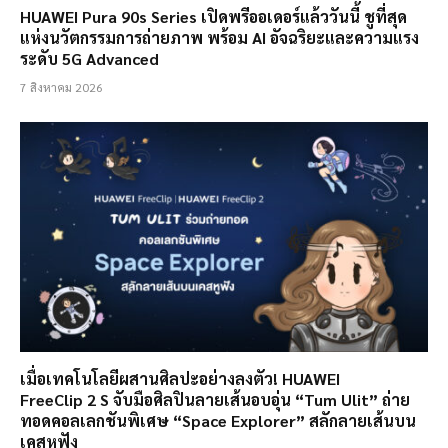
HUAWEI Pura 90s Series เปิดพรีออเดอร์แล้ววันนี้ ชูที่สุด
แห่งนวัตกรรมการถ่ายภาพ พร้อม AI อัจฉริยะและความแรง
ระดับ 5G Advanced
7 สิงหาคม 2026
เมื่อเทคโนโลยีผสานศิลปะอย่างลงตัว! HUAWEI
FreeClip 2 S จับมือศิลปินลายเส้นอบอุ่น “Tum Ulit” ถ่าย
ทอดคอลเลกชันพิเศษ “Space Explorer” สลักลายเส้นบน
เคสหูฟัง