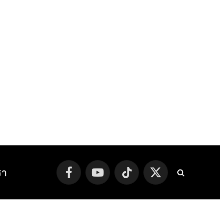
รา
Facebook
YouTube
TikTok
X
(Twitter)