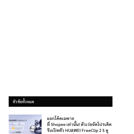
หัวข้อทั้งหมด
แจกโค้ดเฉพาะ
ที่ Shopee เท่านั้น! หัวเว่ยจัดโปรเด็ด
รับเปิดตัว HUAWEI FreeClip 2 S หู