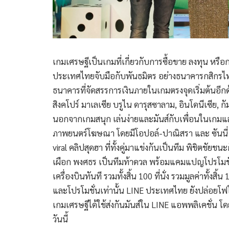
เกมเศรษฐีเป็นเกมที่เกี่ยวกับการซื้อขาย ลงทุน หร
ประเทศไทยจับมือกับพันธมิตร อย่างธนาคารกสิกรไทย
ธนาคารที่จัดสรรการเงินภายในเกมตรงจุดเริ่มต้นอีกด
สิงคโปร์ มาเลเซีย บรูไน ดารุสซาลาม, อินโดนีเซีย, ก
นอกจากเกมสนุก เล่นง่ายและมันส์กับเพื่อนในเกมแล
ภาพยนตร์โฆษณา โดยมีโอปอล์-ปาณิสรา และ ซันนี่ 
viral คลิปสุดฮา ที่ทั้งคู่มาแข่งกันเป็นทีม พิชิตชัยช
เผือก พงศธร เป็นทีมท้าดวล พร้อมแคมแปญโปรโมชั่นจัด
เครื่องบินทันที รวมทั้งสิ้น 100 ที่นั่ง รวมมูลค่าทั้
และโปรโมชั่นเท่านั้น LINE ประเทศไทย ยังปล่อยโฟโต้
เกมเศรษฐีได้ใช้ส่งกันมันส์ใน LINE แอพพลิเคชั่น
วันนี้