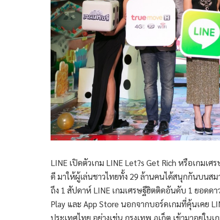
LINE เปิดตัวเกม LINE Let?s Get Rich หรือเกมเศรษฐี เ
ดี มาให้ผู้เล่นชาวไทยทั้ง 29 ล้านคนได้สนุกกันบนสมา
ถึง 1 สัปดาห์ LINE เกมเศรษฐีฮิตติดอันดับ 1 ยอดดา
Play และ App Store นอกจากบอร์ดเกมที่คุ้นเคย 
ประเทศไทย อย่างเช่น กรุงเทพ ภูเก็ต เข้ามาอยู่ในเกม