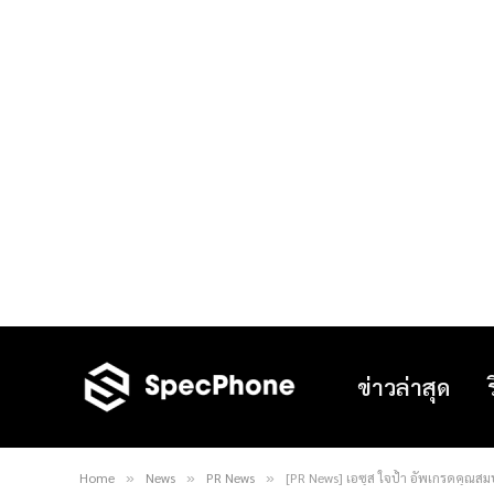
ข่าวล่าสุด
Home
News
PR News
[PR News] เอซุส ใจป้ำ อัพเกรดคุณสมบัต
»
»
»