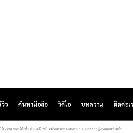
รีวิว
ค้นหามือถือ
วิดีโอ
บทความ
ติดต่อเ
ิ ZenFone ซีรี่ย์ใหม่ ส.ค.นี้ พร้อมประกาศส่ง Android 4.4 KitKat สู่ตระกูลแท็บเล็ต