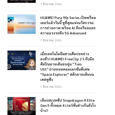
7 สิงหาคม 2026
HUAWEI Pura 90s Series เปิดพรีออ
เดอร์แล้ววันนี้ ชูที่สุดแห่งนวัตกรรม
การถ่ายภาพ พร้อม AI อัจฉริยะและ
ความแรงระดับ 5G Advanced
7 สิงหาคม 2026
เมื่อเทคโนโลยีผสานศิลปะอย่าง
ลงตัว! HUAWEI FreeClip 2 S จับมือ
ศิลปินลายเส้นอบอุ่น “Tum
Ulit” ถ่ายทอดคอลเลกชันพิเศษ
“Space Explorer” สลักลายเส้นบน
เคสหูฟัง
7 สิงหาคม 2026
เทียบสเปคชิป Snapdragon 8 Elite
Gen 5 ทั้งหมด 4 เวอร์ชั่นต่างกันยังไง
บ้าง?