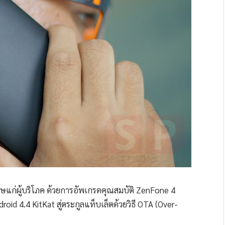
ษแก่ผู้บริโภค ด้วยการอัพเกรดคุณสมบัติ ZenFone 4
roid 4.4 KitKat สู่ตระกูลแท็บเล็ตด้วยวิธี OTA (Over-