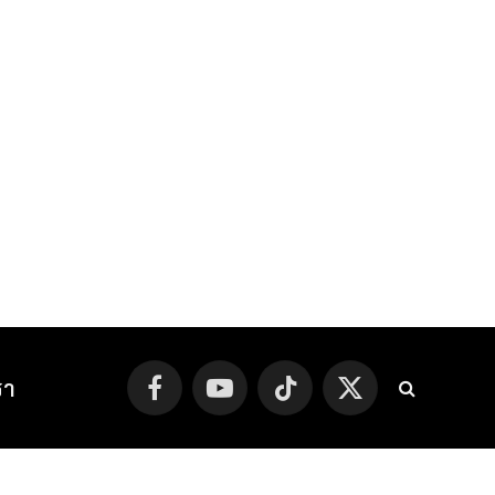
รา
Facebook
YouTube
TikTok
X
(Twitter)