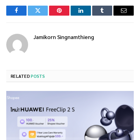
Facebook
Twitter
Pinterest
LinkedIn
Tumblr
Email
Jamikorn Singnamthieng
RELATED
POSTS