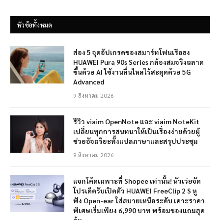
หัวข้อทั้งหมด
ส่อง 5 จุดอัปเกรดของสมาร์ทโฟนเรือธง
HUAWEI Pura 90s Series กล้องสมจริงฉลาด
ขึ้นด้วย AI ใช้งานลื่นไหลไร้สะดุดด้วย 5G
Advanced
9 สิงหาคม 2026
รีวิว viaim OpenNote และ viaim NoteKit
เปลี่ยนทุกการสนทนาให้เป็นเรื่องง่ายด้วยผู้
ช่วยอัจฉริยะทั้งแปลภาษาและสรุปประชุม
9 สิงหาคม 2026
แจกโค้ดเฉพาะที่ Shopee เท่านั้น! หัวเว่ยจัด
โปรเด็ดรับเปิดตัว HUAWEI FreeClip 2 S หู
ฟัง Open-ear ใส่สบายเหนือระดับ เคาะราคา
พิเศษเริ่มเพียง 6,990 บาท พร้อมของแถมสุด
คุ้ม