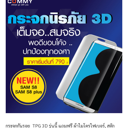
กระจกกันรอย TPG 3D รุ่นนี้ แถมฟรี ผ้าไมโครไฟเบอร์, สติก