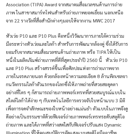
Association (TIPA) Award จากสมาคมสื่อมวลชนด้านการถ่าย
ภาพ ในสาขาสมาร์ทโฟนสำหรับถ่ายภาพยอดเยี่ยม นอกเหนือ
จาก 22 รางวัลที่สื่อสำนักต่างๆมอบให้จากงาน MWC 2017
หัวเว่ย P10 และ P10 Plus คือหนึ่งวิวัฒนาการภายใต้ความร่วม
มือระหว่างหัวเว่ยและไลก้า สำหรับการพัฒนากล้องคู่ ซึ่งได้รับการ
ยอมรับจากสมาคมสื่อมวลชนด้านถ่ายภาพ หรือ TIPA ให้เป็น
หนึ่งในผลิตภัณฑ์ถ่ายภาพที่ดีที่สุดประจำปี 2560 นี้ หัวเว่ย P10
และ P10 Plus สร้างสรรค์ขึ้นเพื่อศิลปะแห่งการถ่ายภาพจาก
ภายในจรดภายนอก ด้วยกล้องหน้าความละเอียด 8 ล้านพิกเซลจา
กนวัตกรรมไลก้าตัวแรกของโลกซึ่งให้ภาพถ่ายที่สวยสะดุดตา
อย่างที่ใคร ๆ ก็สามารถถ่ายภาพพอร์เทรทที่สวยสมบูรณ์แบบใน
สไตล์ไลก้าได้ง่าย ๆ กับเทคโนโลยีการตรวจจับใบหน้าแบบ 3 มิติ
เพื่อการจดจำลักษณะของใบหน้าอย่างแม่นยำ ตัวแบบในภาพจึงดู
ดีอย่างเป็นธรรมชาติด้วยฟีเจอร์ถ่ายภาพพอร์เทรทระดับสตูดิโอ
ถ่ายภาพ และได้ภาพที่สว่างสดใสกับฟีเจอร์ปรับแสง Dynamic
Illumination ที่ให้คุณสมบัติการจัดแสงแบบสตูดิโอมืออาชีพ