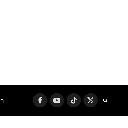
รา
Facebook
YouTube
TikTok
X
(Twitter)