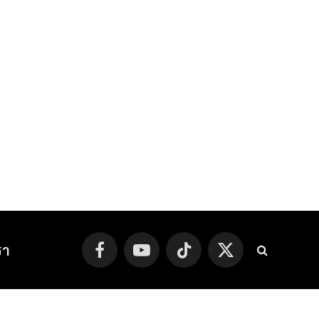
รา
Facebook
YouTube
TikTok
X
(Twitter)