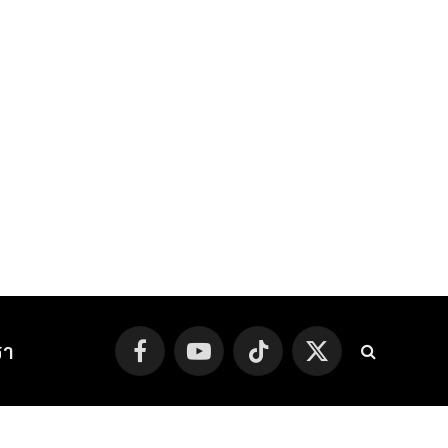
รา
Facebook
YouTube
TikTok
X
(Twitter)