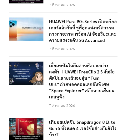
7 สิงหาคม 2026
HUAWEI Pura 90s Series เปิดพรีออ
เดอร์แล้ววันนี้ ชูที่สุดแห่งนวัตกรรม
การถ่ายภาพ พร้อม AI อัจฉริยะและ
ความแรงระดับ 5G Advanced
7 สิงหาคม 2026
เมื่อเทคโนโลยีผสานศิลปะอย่าง
ลงตัว! HUAWEI FreeClip 2 S จับมือ
ศิลปินลายเส้นอบอุ่น “Tum
Ulit” ถ่ายทอดคอลเลกชันพิเศษ
“Space Explorer” สลักลายเส้นบน
เคสหูฟัง
7 สิงหาคม 2026
เทียบสเปคชิป Snapdragon 8 Elite
Gen 5 ทั้งหมด 4 เวอร์ชั่นต่างกันยังไง
บ้าง?