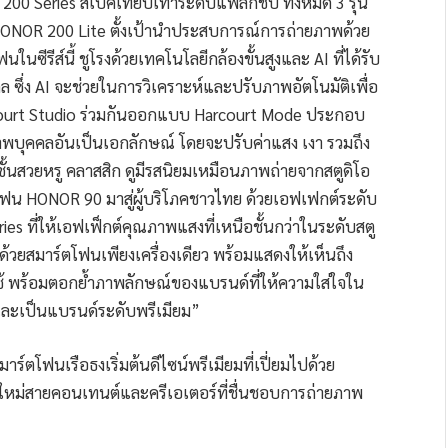
 200 Series สเปคเทียบเท่าระดับแฟลกชิป ทั้งหมด 3 รุ่น
NOR 200 Lite ตั้งเป้านำประสบการณ์การถ่ายภาพด้วย
ในซีรีส์นี้ ชูโรงด้วยเทคโนโลยีกล้องขั้นสูงและ AI ที่ได้รับ
ซึ่ง AI จะช่วยในการวิเคราะห์และปรับภาพอัตโนมัติเพื่อ
 Harcourt Studio ร่วมกันออกแบบ Harcourt Mode ประกอบ
าพบุคคลอันเป็นเอกลักษณ์ โดยจะปรับค่าแสง เงา รวมถึง
ั้นสวยหรู คลาสสิก ดูมีรสนิยมเหมือนภาพถ่ายจากสตูดิโอ
์ตโฟน HONOR 90 มาสู่ผู้บริโภคชาวไทย ด้วยเอฟเฟกต์ระดับ
ies ที่ให้เอฟเฟ็กต์คุณภาพแสงที่เหนือชั้นกว่าในระดับสตู
ด้วยสมาร์ตโฟนเพียงเครื่องเดียว พร้อมแสดงให้เห็นถึง
ู้ใช้ พร้อมตอกย้ำภาพลักษณ์ของแบรนด์ที่ให้ความใส่ใจใน
ดและเป็นแบรนด์ระดับพรีเมียม”
์ตโฟนเรือธงเริ่มต้นดีไซน์พรีเมียมที่เปี่ยมไปด้วย
ใหม่สายคอนเทนต์และครีเอเตอร์ที่ชื่นชอบการถ่ายภาพ