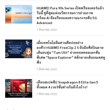
HUAWEI Pura 90s Series เปิดพรีออเดอร์แล้ว
วันนี้ ชูที่สุดแห่งนวัตกรรมการถ่ายภาพ
พร้อม AI อัจฉริยะและความแรงระดับ 5G
Advanced
7 สิงหาคม 2026
เมื่อเทคโนโลยีผสานศิลปะอย่าง
ลงตัว! HUAWEI FreeClip 2 S จับมือศิลปินลาย
เส้นอบอุ่น “Tum Ulit” ถ่ายทอดคอลเลกชัน
พิเศษ “Space Explorer” สลักลายเส้นบนเคสหู
ฟัง
7 สิงหาคม 2026
เทียบสเปคชิป Snapdragon 8 Elite Gen 5
ทั้งหมด 4 เวอร์ชั่นต่างกันยังไงบ้าง?
7 สิงหาคม 2026