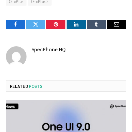
OnePlus
OnePlus 3
Facebook
Twitter
Pinterest
LinkedIn
Tumblr
Email
SpecPhone HQ
RELATED
POSTS