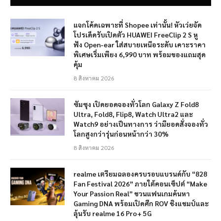
แจกโค้ดเฉพาะที่ Shopee เท่านั้น! หัวเว่ยจัด
โปรเด็ดรับเปิดตัว HUAWEI FreeClip 2 S หู
ฟัง Open-ear ใส่สบายเหนือระดับ เคาะราคา
พิเศษเริ่มเพียง 6,990 บาท พร้อมของแถมสุด
คุ้ม
8 สิงหาคม 2026
ซัมซุง เปิดยอดจองทั่วโลก Galaxy Z Fold8
Ultra, Fold8, Flip8, Watch Ultra2 และ
Watch9 อย่างเป็นทางการ ว่ามียอดสั่งจองทั่ว
โลกสูงกว่ารุ่นก่อนหน้ากว่า 30%
8 สิงหาคม 2026
realme เตรียมฉลองครบรอบแบรนด์กับ “828
Fan Festival 2026” ภายใต้คอนเซ็ปต์ “Make
Your Passion Real” ชวนแฟนเกมค้นหา
Gaming DNA พร้อมเปิดศึก ROV ชิงแชมป์และ
ลุ้นรับ realme 16 Pro+ 5G