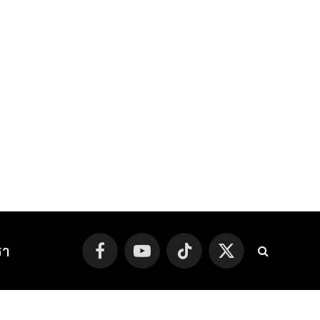
รา
Facebook
YouTube
TikTok
X
(Twitter)