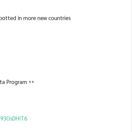
potted in more new countries
beta Program
/J93OsDHIT6