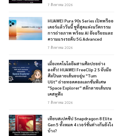
7 สิงหาคม 2026
HUAWEI Pura 90s Series เปิดพรีออ
เดอร์แล้ววันนี้ ชูที่สุดแห่งนวัตกรรม
การถ่ายภาพ พร้อม AI อัจฉริยะและ
ความแรงระดับ 5G Advanced
7 สิงหาคม 2026
เมื่อเทคโนโลยีผสานศิลปะอย่าง
ลงตัว! HUAWEI FreeClip 2 S จับมือ
ศิลปินลายเส้นอบอุ่น “Tum
Ulit” ถ่ายทอดคอลเลกชันพิเศษ
“Space Explorer” สลักลายเส้นบน
เคสหูฟัง
7 สิงหาคม 2026
เทียบสเปคชิป Snapdragon 8 Elite
Gen 5 ทั้งหมด 4 เวอร์ชั่นต่างกันยังไง
บ้าง?