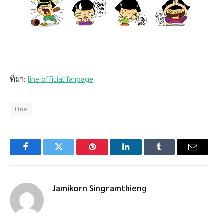
ที่มา:
line official fanpage
Line
Facebook
Twitter
Pinterest
LinkedIn
Tumblr
Email
Jamikorn Singnamthieng