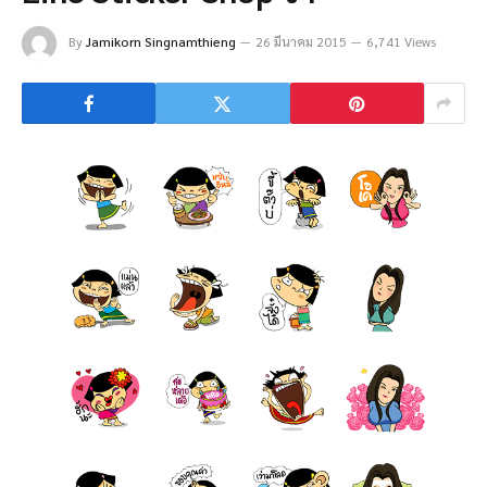
By
Jamikorn Singnamthieng
26 มีนาคม 2015
6,741 Views