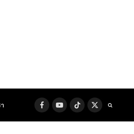
รา
Facebook
YouTube
TikTok
X
(Twitter)