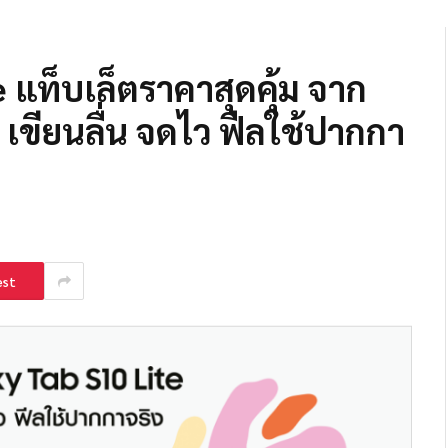
e แท็บเล็ตราคาสุดคุ้ม จาก
เขียนลื่น จดไว ฟีลใช้ปากกา
est