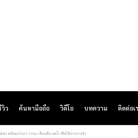
รีวิว
ค้นหามือถือ
วิดีโอ
บทความ
ติดต่อเ
ซัมซุง พร้อมปากกา S Pen เขียนลื่น จดไว ฟีลใช้ปากกาจริง