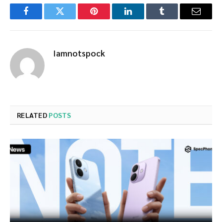
Facebook
Twitter
Pinterest
LinkedIn
Tumblr
Email
Iamnotspock
RELATED
POSTS