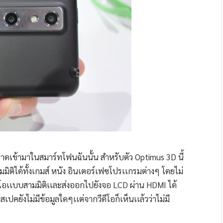
าดเข้ามาในสมาร์ทโฟนฉันนั้น สำหรับตัว Optimus 3D นี้
ติได้ทั้งเกมส์ หนัง อินเตอร์เฟซโปรเเกรมต่างๆ โดยไม่
ัดวีดีโอเเบบสามมิติเเละส่งออกไปยังจอ LCD ผ่าน HDMI ได้
เปคยังไม่มีข้อมูลใดๆเเต่จากวีดีโอก็เห็นเเล้วว่าไม่มี