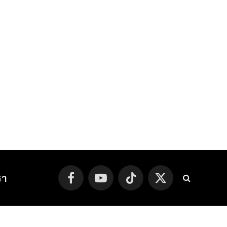
รา
Facebook
YouTube
TikTok
X
(Twitter)