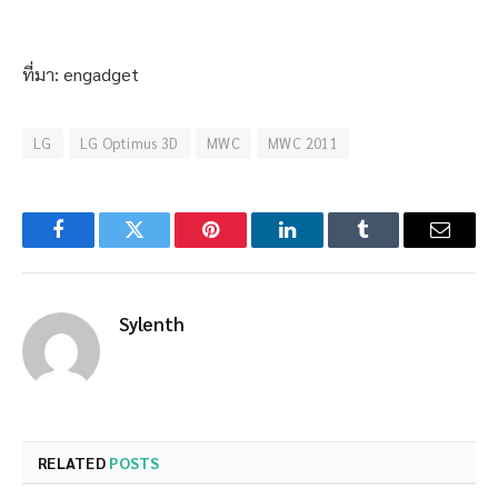
ที่มา: engadget
LG
LG Optimus 3D
MWC
MWC 2011
Facebook
Twitter
Pinterest
LinkedIn
Tumblr
Email
Sylenth
RELATED
POSTS