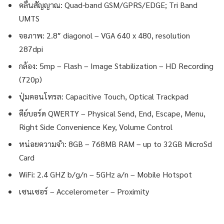
คลื่นสัญญาณ: Quad-band GSM/GPRS/EDGE; Tri Band
UMTS
จอภาพ: 2.8″ diagonol – VGA 640 x 480, resolution
287dpi
กล้อง: 5mp – Flash – Image Stabilization – HD Recording
(720p)
ปุ่มคอนโทรล: Capacitive Touch, Optical Trackpad
คีย์บอร์ด QWERTY – Physical Send, End, Escape, Menu,
Right Side Convenience Key, Volume Control
หน่อยความจำ: 8GB – 768MB RAM – up to 32GB MicroSd
Card
WiFi: 2.4 GHZ b/g/n – 5GHz a/n – Mobile Hotspot
เซนเซอร์ – Accelerometer – Proximity