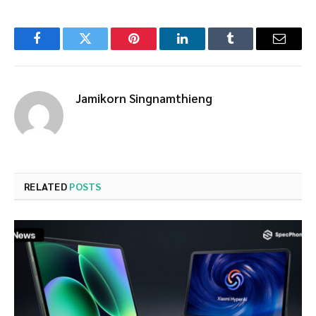
Facebook
Twitter
Pinterest
LinkedIn
Tumblr
Email
Jamikorn Singnamthieng
RELATED
POSTS