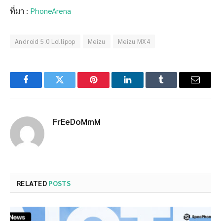
ที่มา :
PhoneArena
Android 5.0 Lollipop
Meizu
Meizu MX4
Facebook
Twitter
Pinterest
LinkedIn
Tumblr
Email
FrEeDoMmM
RELATED
POSTS