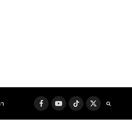
รา
Facebook
YouTube
TikTok
X
(Twitter)