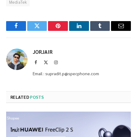
MediaTek
Facebook
Twitter
Pinterest
LinkedIn
Tumblr
Email
JORJAIR
Facebook
X
Instagram
(Twitter)
Email : supradit.p@specphone.com
RELATED
POSTS