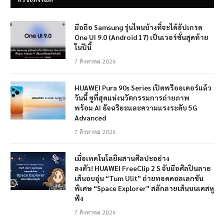
มือถือ Samsung รุ่นไหนบ้างที่จะได้อัปเกรด
One UI 9.0 (Android 17) เป็นเวอร์ชั่นสุดท้าย
ในปีนี้
7 สิงหาคม 2026
HUAWEI Pura 90s Series เปิดพรีออเดอร์แล้ว
วันนี้ ชูที่สุดแห่งนวัตกรรมการถ่ายภาพ
พร้อม AI อัจฉริยะและความแรงระดับ 5G
Advanced
7 สิงหาคม 2026
เมื่อเทคโนโลยีผสานศิลปะอย่าง
ลงตัว! HUAWEI FreeClip 2 S จับมือศิลปินลาย
เส้นอบอุ่น “Tum Ulit” ถ่ายทอดคอลเลกชัน
พิเศษ “Space Explorer” สลักลายเส้นบนเคสหู
ฟัง
7 สิงหาคม 2026