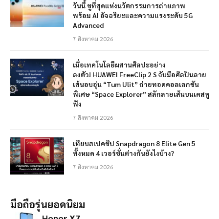
วันนี้ ชูที่สุดแห่งนวัตกรรมการถ่ายภาพ
พร้อม AI อัจฉริยะและความแรงระดับ 5G
Advanced
7 สิงหาคม 2026
เมื่อเทคโนโลยีผสานศิลปะอย่าง
ลงตัว! HUAWEI FreeClip 2 S จับมือศิลปินลาย
เส้นอบอุ่น “Tum Ulit” ถ่ายทอดคอลเลกชัน
พิเศษ “Space Explorer” สลักลายเส้นบนเคสหู
ฟัง
7 สิงหาคม 2026
เทียบสเปคชิป Snapdragon 8 Elite Gen 5
ทั้งหมด 4 เวอร์ชั่นต่างกันยังไงบ้าง?
7 สิงหาคม 2026
มือถือรุ่นยอดนิยม
Honor X7