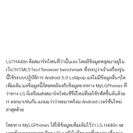
LG?H440n คือสมาร์ทโฟนที่ว่านั้นเอง โดยมีข้อมูลหลุดมาอยู่ใน
เว็บ?HTML5Test?browser benchmark ซึ่งระบุว่าเจ้าเครื่องรุ่น
นี้ใช้ระบบปฏิบัติการ Android 5.0 Lollipop แต่ไม่มีข้อมูลอื่นๆใด
เพิ่มเติม แต่ข้อมูลนี้ก็สอดคล้องกับข้อมูลจากทาง MyLGPhones ที่
ว่าทาง LG ก็เตรียมส่งสมาร์ทโฟนซีรี่ย์ใหม่ที่จะใช้รหัสขึ้นต้นด้วย
H ออกมาเช่นกัน แถมแว่วว่าจะมาพร้อม Android เวอร์ชั่นใหม่
ล่าสุดด้วย
โดยทาง MyLGPhones ได้ให้ข้อมูลเพิ่มเติมไว้ว่า LG H440n จะ
มาพร้อมจอความละเอียด HD แต่ยังไม่รู้ขนาดซึ่งสเปคเครื่องน่า