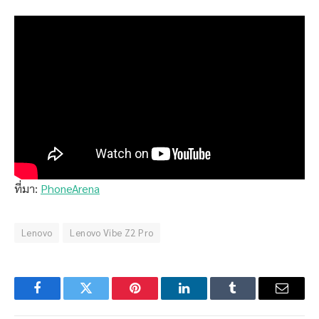
ที่มา:
PhoneArena
Lenovo
Lenovo Vibe Z2 Pro
Facebook
Twitter
Pinterest
LinkedIn
Tumblr
Email