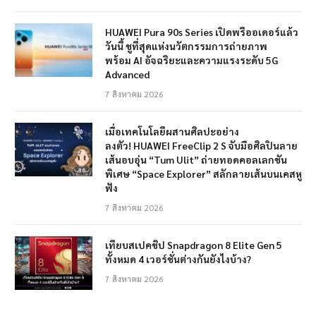
HUAWEI Pura 90s Series เปิดพรีออเดอร์แล้ว
วันนี้ ชูที่สุดแห่งนวัตกรรมการถ่ายภาพ
พร้อม AI อัจฉริยะและความแรงระดับ 5G
Advanced
7 สิงหาคม 2026
เมื่อเทคโนโลยีผสานศิลปะอย่าง
ลงตัว! HUAWEI FreeClip 2 S จับมือศิลปินลาย
เส้นอบอุ่น “Tum Ulit” ถ่ายทอดคอลเลกชัน
พิเศษ “Space Explorer” สลักลายเส้นบนเคสหู
ฟัง
7 สิงหาคม 2026
เทียบสเปคชิป Snapdragon 8 Elite Gen 5
ทั้งหมด 4 เวอร์ชั่นต่างกันยังไงบ้าง?
7 สิงหาคม 2026