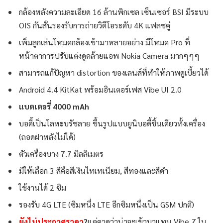
กล้องหลังความละเอียด 16 ล้านพิกเซล เซ็นเซอร์ BSI มีระบบ
OIS กันสั่นรองรับการถ่ายวิดีโอระดับ 4K แฟลชคู่
เพิ่มลูกเล่นโหมดกล้องเข้ามาหลายอย่าง มีโหมด Pro ที่
หน้าตาการปรับแต่งดูคล้ายแอพ Nokia Camera มากๆๆๆ
สามารถแก้ปัญหา distortion ของเลนส์ที่ทำให้ภาพดูเบี้ยวได้
Android 4.4 KitKat พร้อมอินเตอร์เฟส Vibe UI 2.0
แบตเตอรี่ 4000 mAh
บอดี้เป็นโลหะบรัชลาย ขึ้นรูปแบบยูนิบอดี้ชิ้นเดียวทั้งเครื่อง
(ถอดฝาหลังไม่ได้)
ตัวเครื่องบาง 7.7 มิลลิเมตร
มีให้เลือก 3 สีคือสีเงินไทเทเนียม, สีทองและสีดำ
ใช้งานได้ 2 ซิม
รองรับ 4G LTE (ซิมหนึ่ง LTE อีกซิมหนึ่งเป็น GSM ปกติ)
ยังไม่ประกาศราคา
?
แต่คาดว่าน่าจะเข้ามาแทน Vibe Z ใน