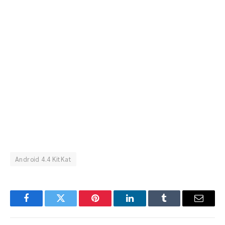
Android 4.4 KitKat
Facebook
Twitter
Pinterest
LinkedIn
Tumblr
Email