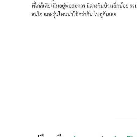
ที่ใกล้เคียงกันอยู่พอสมควร มีต่างกันบ้างเล็กน้อย รว
สนใจ และรุ่นไหนน่าใช้กว่ากัน ไปดูกันเลย