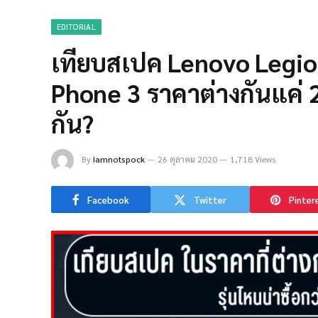
EDITORIAL
เทียบสเปค Lenovo Legio
Phone 3 ราคาต่างกันแค่ 2
กัน?
By
Iamnotspock
26 ตุลาคม 2020
1,718 Views
Facebook
Twitter
Pinter