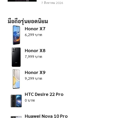
7 สิงหาคม 2026
มือถือรุ่นยอดนิยม
Honor X7
6,299 บาท
Honor X8
7,999 บาท
Honor X9
9,299 บาท
HTC Desire 22 Pro
0 บาท
Huawei Nova 10 Pro