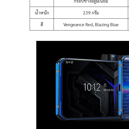
กรอบข้างอลูมิเนียม
น้ำหนัก
239 กรัม
สี
Vengeance Red, Blazing Blue