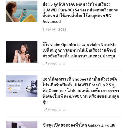
ส่อง 5 จุดอัปเกรดของสมาร์ทโฟนเรือธง
HUAWEI Pura 90s Series กล้องสมจริงฉลาด
ขึ้นด้วย AI ใช้งานลื่นไหลไร้สะดุดด้วย 5G
Advanced
9 สิงหาคม 2026
รีวิว viaim OpenNote และ viaim NoteKit
เปลี่ยนทุกการสนทนาให้เป็นเรื่องง่ายด้วยผู้
ช่วยอัจฉริยะทั้งแปลภาษาและสรุปประชุม
9 สิงหาคม 2026
แจกโค้ดเฉพาะที่ Shopee เท่านั้น! หัวเว่ยจัด
โปรเด็ดรับเปิดตัว HUAWEI FreeClip 2 S หู
ฟัง Open-ear ใส่สบายเหนือระดับ เคาะราคา
พิเศษเริ่มเพียง 6,990 บาท พร้อมของแถมสุด
คุ้ม
8 สิงหาคม 2026
ซัมซุง เปิดยอดจองทั่วโลก Galaxy Z Fold8