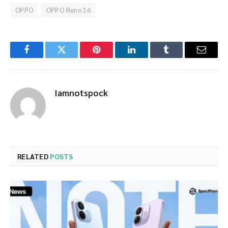
OPPO
OPPO Reno 16
Facebook
Twitter
Pinterest
LinkedIn
Tumblr
Email
Iamnotspock
RELATED
POSTS