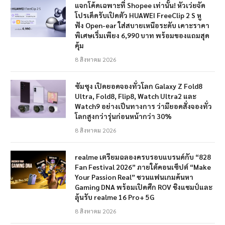
แจกโค้ดเฉพาะที่ Shopee เท่านั้น! หัวเว่ยจัด
โปรเด็ดรับเปิดตัว HUAWEI FreeClip 2 S หู
ฟัง Open-ear ใส่สบายเหนือระดับ เคาะราคา
พิเศษเริ่มเพียง 6,990 บาท พร้อมของแถมสุด
คุ้ม
8 สิงหาคม 2026
ซัมซุง เปิดยอดจองทั่วโลก Galaxy Z Fold8
Ultra, Fold8, Flip8, Watch Ultra2 และ
Watch9 อย่างเป็นทางการ ว่ามียอดสั่งจองทั่ว
โลกสูงกว่ารุ่นก่อนหน้ากว่า 30%
8 สิงหาคม 2026
realme เตรียมฉลองครบรอบแบรนด์กับ “828
Fan Festival 2026” ภายใต้คอนเซ็ปต์ “Make
Your Passion Real” ชวนแฟนเกมค้นหา
Gaming DNA พร้อมเปิดศึก ROV ชิงแชมป์และ
ลุ้นรับ realme 16 Pro+ 5G
8 สิงหาคม 2026