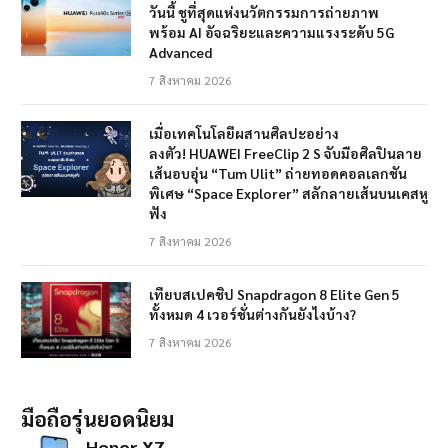
วันนี้ ชูที่สุดแห่งนวัตกรรมการถ่ายภาพ
พร้อม AI อัจฉริยะและความแรงระดับ 5G
Advanced
7 สิงหาคม 2026
เมื่อเทคโนโลยีผสานศิลปะอย่าง
ลงตัว! HUAWEI FreeClip 2 S จับมือศิลปินลาย
เส้นอบอุ่น “Tum Ulit” ถ่ายทอดคอลเลกชัน
พิเศษ “Space Explorer” สลักลายเส้นบนเคสหู
ฟัง
7 สิงหาคม 2026
เทียบสเปคชิป Snapdragon 8 Elite Gen 5
ทั้งหมด 4 เวอร์ชั่นต่างกันยังไงบ้าง?
7 สิงหาคม 2026
มือถือรุ่นยอดนิยม
Honor X7