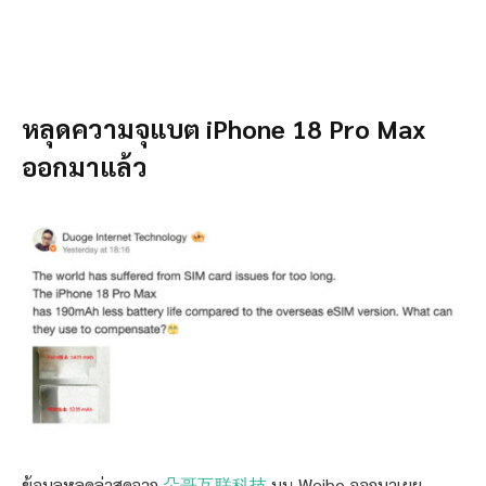
หลุดความจุแบต iPhone 18 Pro Max
ออกมาแล้ว
ข้อมูลหลุดล่าสุดจาก
朵哥互联科技
บน Weibo ออกมาเผย