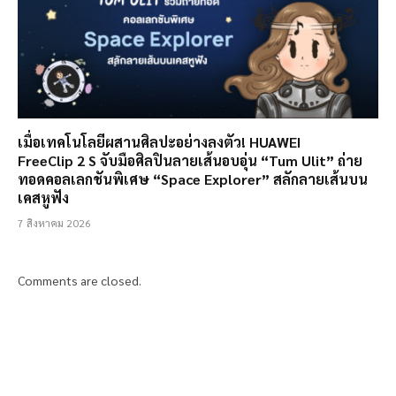
เมื่อเทคโนโลยีผสานศิลปะอย่างลงตัว! HUAWEI
FreeClip 2 S จับมือศิลปินลายเส้นอบอุ่น “Tum Ulit” ถ่าย
ทอดคอลเลกชันพิเศษ “Space Explorer” สลักลายเส้นบน
เคสหูฟัง
7 สิงหาคม 2026
Comments are closed.