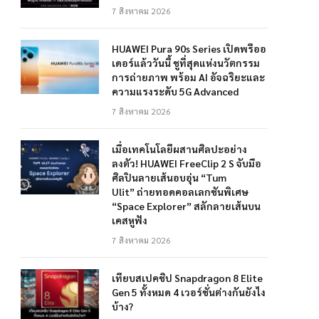
7 สิงหาคม 2026
HUAWEI Pura 90s Series เปิดพรีออ
เดอร์แล้ววันนี้ ชูที่สุดแห่งนวัตกรรม
การถ่ายภาพ พร้อม AI อัจฉริยะและ
ความแรงระดับ 5G Advanced
7 สิงหาคม 2026
เมื่อเทคโนโลยีผสานศิลปะอย่าง
ลงตัว! HUAWEI FreeClip 2 S จับมือ
ศิลปินลายเส้นอบอุ่น “Tum
Ulit” ถ่ายทอดคอลเลกชันพิเศษ
“Space Explorer” สลักลายเส้นบน
เคสหูฟัง
7 สิงหาคม 2026
เทียบสเปคชิป Snapdragon 8 Elite
Gen 5 ทั้งหมด 4 เวอร์ชั่นต่างกันยังไง
บ้าง?