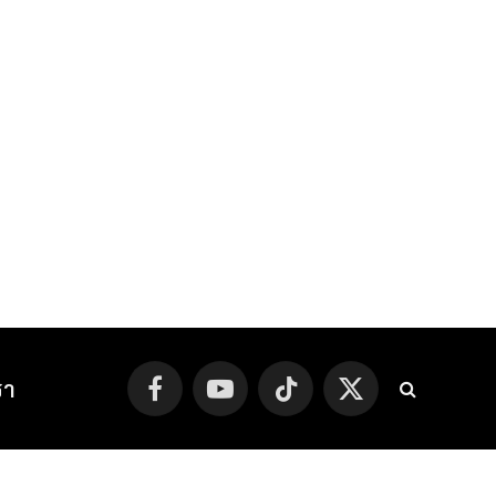
รา
Facebook
YouTube
TikTok
X
(Twitter)