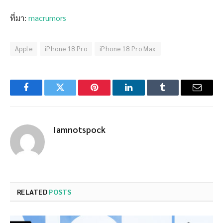
ที่มา:
macrumors
Apple
iPhone 18 Pro
iPhone 18 Pro Max
Facebook
Twitter
Pinterest
LinkedIn
Tumblr
Email
Iamnotspock
RELATED
POSTS