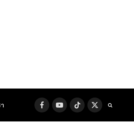
รา
Facebook
YouTube
TikTok
X
(Twitter)